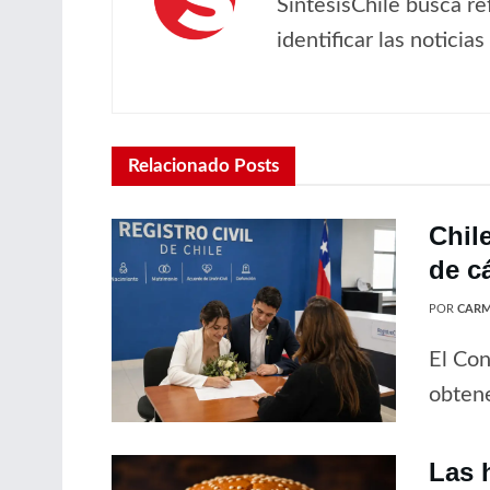
SíntesisChile busca re
identificar las noticia
Relacionado
Posts
Chil
de c
POR
CARM
El Con
obtene
Las 