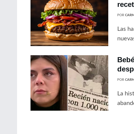
rece
POR
CARM
Las ha
nuevas
Bebé
desp
POR
CARM
La his
abando