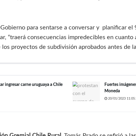
Gobierno para sentarse a conversar y planificar el 9
, “traerá consecuencias impredecibles en cuanto al
 los proyectos de subdivisión aprobados antes de la
tar ingresar carne uruguaya a Chile
Fuertes imágenes
Moneda
20/01/2023 11:05:
ión Gremial Chile Rural
, Tomás Prado se refirió a l