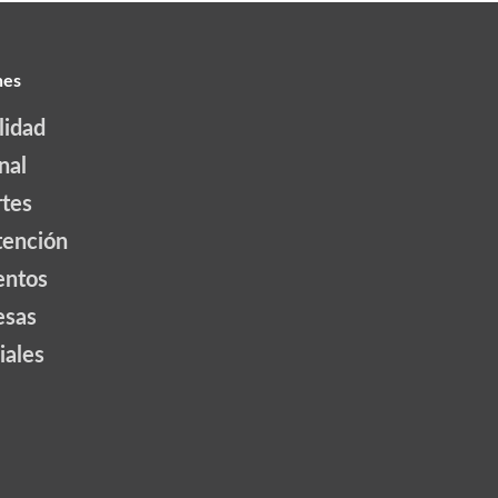
nes
lidad
nal
tes
tención
ntos
esas
iales