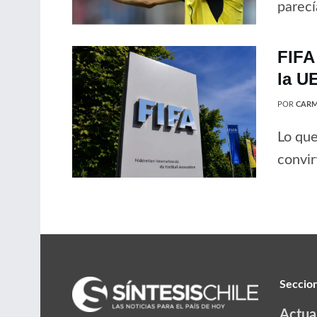
parecí
FIFA
la U
POR
CARM
Lo que
convir
Seccio
Actua