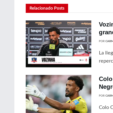
Relacionado
Posts
Vozi
gran
POR
CARM
La lle
reperc
Colo
Negr
POR
CARM
Colo C