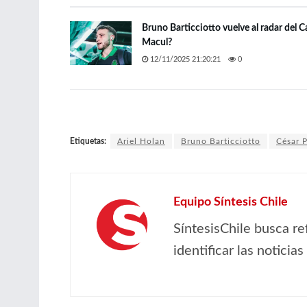
Bruno Barticciotto vuelve al radar del C
Macul?
12/11/2025 21:20:21
0
Etiquetas:
Ariel Holan
Bruno Barticciotto
César P
Equipo Síntesis Chile
SíntesisChile busca re
identificar las noticia