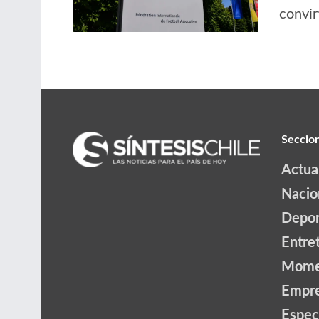
convir
Seccio
Actua
Nacio
Depor
Entre
Mome
Empr
Espec