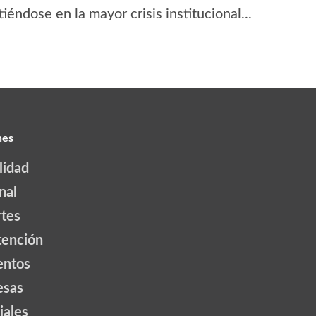
tiéndose en la mayor crisis institucional...
nes
lidad
nal
tes
tención
ntos
esas
iales