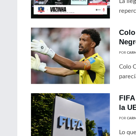
La lle
reperc
Colo
Negr
POR
CARM
Colo C
parecí
FIFA
la U
POR
CARM
Lo que