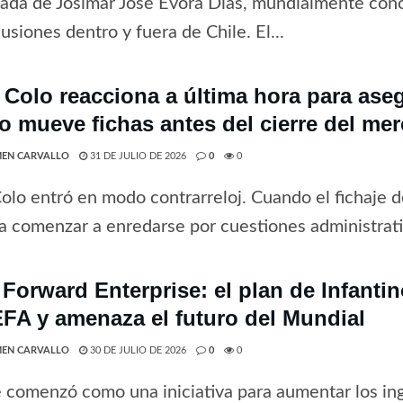
gada de Josimar José Évora Dias, mundialmente co
usiones dentro y fuera de Chile. El...
 Colo reacciona a última hora para ase
o mueve fichas antes del cierre del me
EN CARVALLO
31 DE JULIO DE 2026
0
0
olo entró en modo contrarreloj. Cuando el fichaje 
a comenzar a enredarse por cuestiones administrativ
 Forward Enterprise: el plan de Infanti
EFA y amenaza el futuro del Mundial
EN CARVALLO
30 DE JULIO DE 2026
0
0
 comenzó como una iniciativa para aumentar los ing