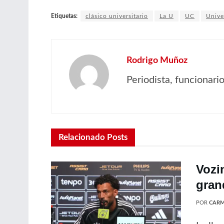
Etiquetas:
clásico universitario
La U
UC
Unive
Rodrigo Muñoz
Periodista, funcionar
Relacionado
Posts
Vozi
gran
POR
CARM