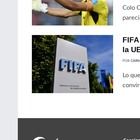
Colo C
parecí
FIFA
la U
POR
CARM
Lo que
convir