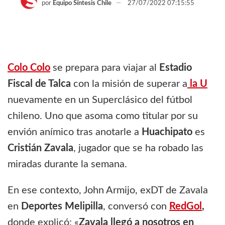
por
Equipo Síntesis Chile
27/07/2022 07:15:55
Colo Colo
se prepara para viajar al
Estadio
Fiscal de Talca
con la misión de superar a
la U
nuevamente en un Superclásico del fútbol
chileno. Uno que asoma como titular por su
envión anímico tras anotarle a
Huachipato
es
Cristián Zavala
, jugador que se ha robado las
miradas durante la semana.
En ese contexto, John Armijo, exDT de Zavala
en
Deportes Melipilla
, conversó con
RedGol
,
donde explicó: «
Zavala llegó a nosotros en