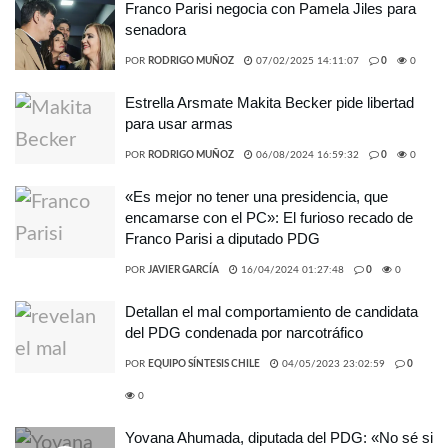
Franco Parisi negocia con Pamela Jiles para
senadora
POR
RODRIGO MUÑOZ
07/02/2025 14:11:07
0
0
Estrella Arsmate Makita Becker pide libertad
para usar armas
POR
RODRIGO MUÑOZ
06/08/2024 16:59:32
0
0
«Es mejor no tener una presidencia, que
encamarse con el PC»: El furioso recado de
Franco Parisi a diputado PDG
POR
JAVIER GARCÍA
16/04/2024 01:27:48
0
0
Detallan el mal comportamiento de candidata
del PDG condenada por narcotráfico
POR
EQUIPO SÍNTESIS CHILE
04/05/2023 23:02:59
0
0
Yovana Ahumada, diputada del PDG: «No sé si