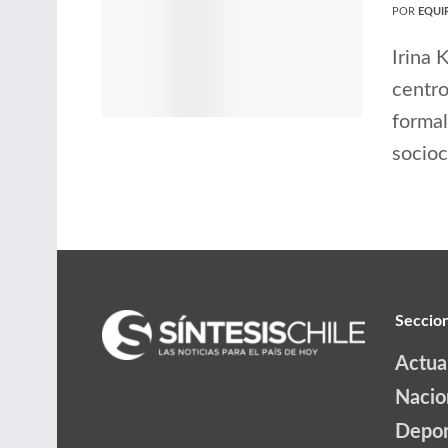
POR
EQUIP
Irina 
centro
formal
socioc
Seccio
Actua
Nacio
Depor