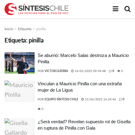
Inicio
Etiqueta
pinilla
Etiqueta:
pinilla
Se aburrió: Marcelo Salas destroza a Mauricio
Pinilla
POR
VICTOR GUERRA
16/01/2025 09:34:48
0
0
Vinculan a Mauricio Pinilla con una extraña
mujer de La Ligua
POR
EQUIPO SÍNTESIS CHILE
11/06/2023 16:24:46
0
0
¿Será verdad? Revelan supuesto rol de Gisella
en ruptura de Pinilla con Gala