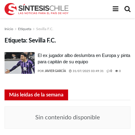
Inicio
Etiqueta
Sevilla F.C.
Etiqueta:
Sevilla F.C.
El ex jugador albo deslumbra en Europa y pinta
para capitán de su equipo
POR
JAVIER GARCÍA
31/07/2025 03:49:31
0
0
Más leídas de la semana
Sin contenido disponible