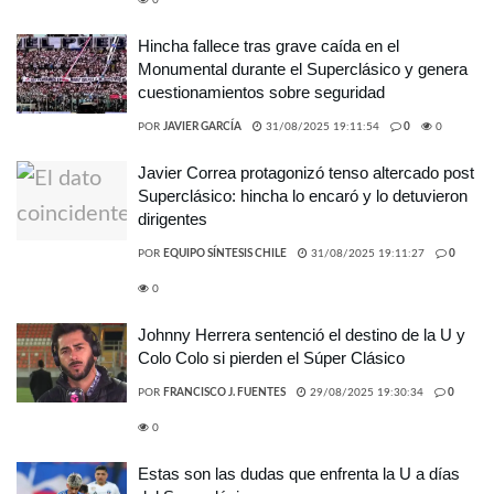
0
Hincha fallece tras grave caída en el
Monumental durante el Superclásico y genera
cuestionamientos sobre seguridad
POR
JAVIER GARCÍA
31/08/2025 19:11:54
0
0
Javier Correa protagonizó tenso altercado post
Superclásico: hincha lo encaró y lo detuvieron
dirigentes
POR
EQUIPO SÍNTESIS CHILE
31/08/2025 19:11:27
0
0
Johnny Herrera sentenció el destino de la U y
Colo Colo si pierden el Súper Clásico
POR
FRANCISCO J. FUENTES
29/08/2025 19:30:34
0
0
Estas son las dudas que enfrenta la U a días