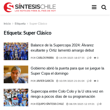
Inicio
Etiqueta
Super Clásico
Etiqueta:
Super Clásico
Balance de la Supercopa 2024: Álvarez
exultante y Ortiz lamentó amargo debut
POR
CARLOS PARRA
14/09/2025 18:07:55
0
0
Gobierno abrió la puerta para que se juegue la
Super Copa el domingo
POR
JAVIER GARCÍA
10/09/2025 21:01:04
0
0
Supercopa entre Colo Colo y la U otra vez en
riesgo a pocos días de su programación
POR
EQUIPO SÍNTESIS CHILE
08/09/2025 12:19:01
0