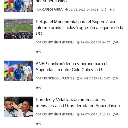
del Superclásico
POR
CARLOS PARRA
25/08/2025 14:24:58
0
0
Peligra el Monumental para el Superclásico:
informe arbitral incluyó agresión a jugador de la
UC
POR
EQUIPO SÍNTESIS CHILE
19/08/2025 02:44:07
0
0
ANFP confirmó fecha y horario para el
Superclásico entre Colo Colo y la U
POR
FRANCISCO J. FUENTES
01/08/2025 18:15:07
0
0
Paredes y Vidal lanzan amenazantes
mensajes a la U tras derrota en Superclásico
POR
EQUIPO SÍNTESIS CHILE
14/07/2025 17:12:42
0
0