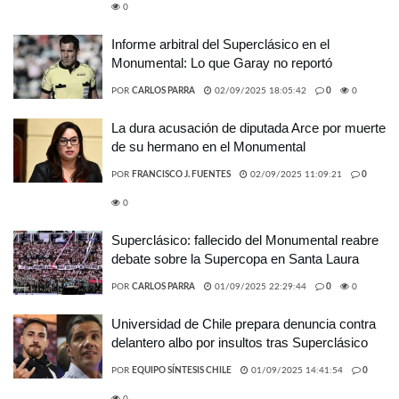
0
Informe arbitral del Superclásico en el
Monumental: Lo que Garay no reportó
POR
CARLOS PARRA
02/09/2025 18:05:42
0
0
La dura acusación de diputada Arce por muerte
de su hermano en el Monumental
POR
FRANCISCO J. FUENTES
02/09/2025 11:09:21
0
0
Superclásico: fallecido del Monumental reabre
debate sobre la Supercopa en Santa Laura
POR
CARLOS PARRA
01/09/2025 22:29:44
0
0
Universidad de Chile prepara denuncia contra
delantero albo por insultos tras Superclásico
POR
EQUIPO SÍNTESIS CHILE
01/09/2025 14:41:54
0