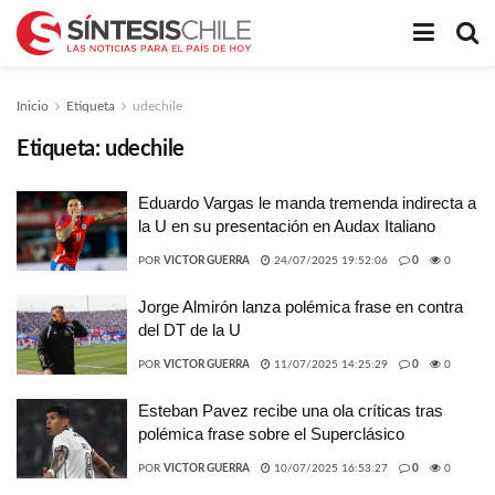
Inicio
Etiqueta
udechile
Etiqueta:
udechile
Eduardo Vargas le manda tremenda indirecta a
la U en su presentación en Audax Italiano
POR
VICTOR GUERRA
24/07/2025 19:52:06
0
0
Jorge Almirón lanza polémica frase en contra
del DT de la U
POR
VICTOR GUERRA
11/07/2025 14:25:29
0
0
Esteban Pavez recibe una ola críticas tras
polémica frase sobre el Superclásico
POR
VICTOR GUERRA
10/07/2025 16:53:27
0
0