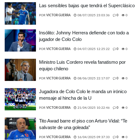
Las sensibles bajas que tendrá el Superclásico
POR
VICTOR GUERRA
08/07/2025 23:03:36
0
0
Insólito: Johnny Herrera defiende con todo a
jugador de Colo Colo
POR
VICTOR GUERRA
04/07/2025 12:25:22
0
0
Ministro Luis Cordero revela fanatismo por
equipo chileno
POR
VICTOR GUERRA
08/06/2025 22:17:07
0
0
Jugadora de Colo Colo le manda un irónico
mensaje al hincha de la U
POR
VICTOR GUERRA
21/04/2025 10:22:46
0
0
Tito Awad barre el piso con Arturo Vidal: “Te
salvaste de una goleada”
POR
VICTOR GUERRA
16/04/2025 09:37:33
0
0