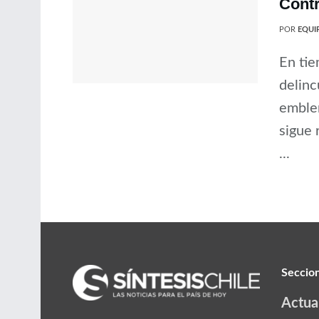
Contr
POR
EQUIP
En tie
delinc
emblem
sigue 
...
Seccio
Actua