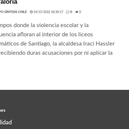
aloría
O SÍNTESIS CHILE
14/11/2022 18:30:17
0
0
mpos donde la violencia escolar y la
uencia afloran al interior de los liceos
áticos de Santiago, la alcaldesa Irací Hassler
recibiendo duras acusaciones por ni aplicar la
nes
lidad