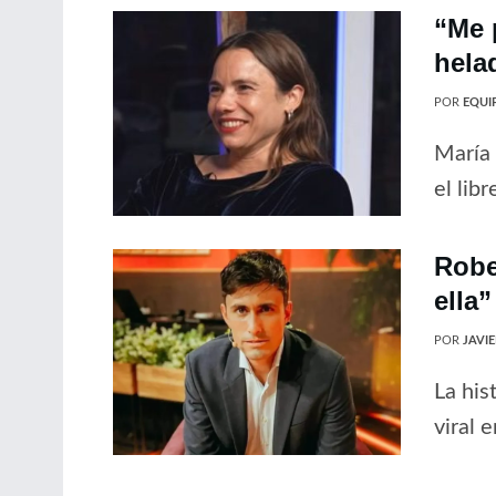
“Me 
hela
POR
EQUIP
María 
el libr
Robe
ella”
POR
JAVI
La his
viral 