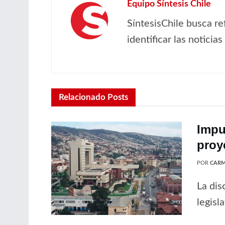
Equipo Síntesis Chile
SíntesisChile busca re
identificar las noticia
Relacionado
Posts
Impu
proy
POR
CARM
La dis
legisl