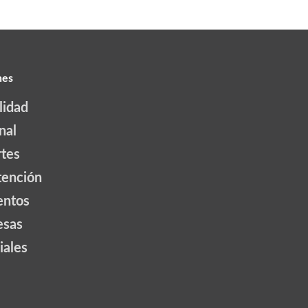
nes
lidad
nal
tes
tención
ntos
esas
iales