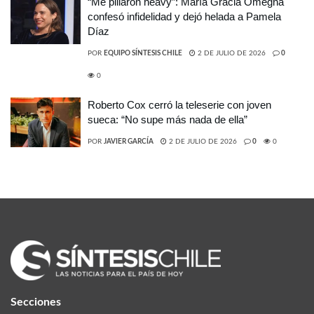
“Me pillaron heavy”: María Gracia Omegna
confesó infidelidad y dejó helada a Pamela
Díaz
POR
EQUIPO SÍNTESIS CHILE
2 DE JULIO DE 2026
0
0
Roberto Cox cerró la teleserie con joven
sueca: “No supe más nada de ella”
POR
JAVIER GARCÍA
2 DE JULIO DE 2026
0
0
Secciones