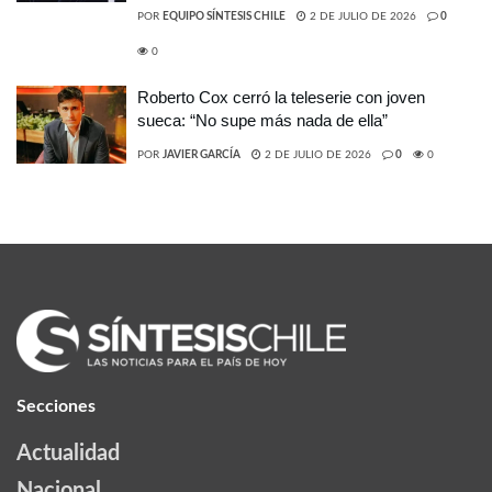
POR
EQUIPO SÍNTESIS CHILE
2 DE JULIO DE 2026
0
0
Roberto Cox cerró la teleserie con joven
sueca: “No supe más nada de ella”
POR
JAVIER GARCÍA
2 DE JULIO DE 2026
0
0
Secciones
Actualidad
Nacional