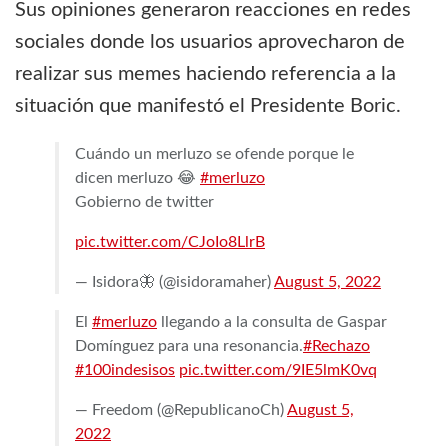
Sus opiniones generaron reacciones en redes
sociales donde los usuarios aprovecharon de
realizar sus memes haciendo referencia a la
situación que manifestó el Presidente Boric.
Cuándo un merluzo se ofende porque le
dicen merluzo 😂
#merluzo
Gobierno de twitter
pic.twitter.com/CJoIo8LlrB
— Isidora🦋 (@isidoramaher)
August 5, 2022
El
#merluzo
llegando a la consulta de Gaspar
Domínguez para una resonancia.
#Rechazo
#100indesisos
pic.twitter.com/9IE5lmK0vq
— Freedom (@RepublicanoCh)
August 5,
2022