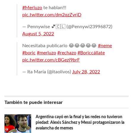
#Merluzo
te hablan!!!
pic.twitter.com/dm2qzZvriD
— Pennywise 💕🇨🇱 (@Pennywi23996872)
August 5, 2022
Necesitaba publicarlo 😂😂😂😂😂
#neme
#boric
#merluzo
#rechazo
#Boriccállate
pic.twitter.com/cBGezj9brF
— Ita María (@itaolivos)
July 28, 2022
También te puede interesar
Argentina cayó en la final y las redes no tuvieron
piedad: Alexis Sánchez y Messi protagonizaron la
avalancha de memes