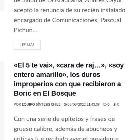
de Salud de La Araucanía, Andrés Cayul
aceptó la renuncia de su recién instalado
encargado de Comunicaciones, Pascual
Pichun...
LEE MÁS
«El 5 te vai», «cara de raj…», «soy
entero amarillo», los duros
improperios con que recibieron a
Boric en El Bosque
POR
EQUIPO SÍNTESIS CHILE
05/08/2022 21:43:09
0
0
Con una serie de epítetos y frases de
grueso calibre, además de abucheos y
críticas fue recibido ayer el presidente