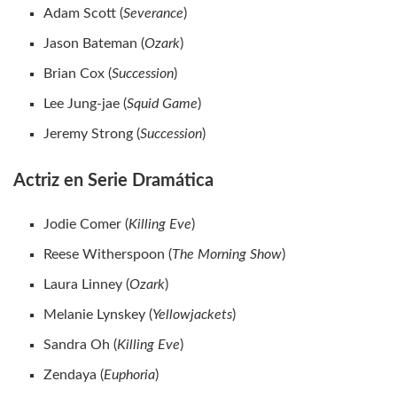
Adam Scott (
Severance
)
Jason Bateman (
Ozark
)
Brian Cox (
Succession
)
Lee Jung-jae (
Squid Game
)
Jeremy Strong (
Succession
)
Actriz en Serie Dramática
Jodie Comer (
Killing Eve
)
Reese Witherspoon (
The Morning Show
)
Laura Linney (
Ozark
)
Melanie Lynskey (
Yellowjackets
)
Sandra Oh (
Killing Eve
)
Zendaya (
Euphoria
)