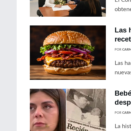
obtene
Las 
rece
POR
CARM
Las ha
nuevas
Bebé
desp
POR
CARM
La his