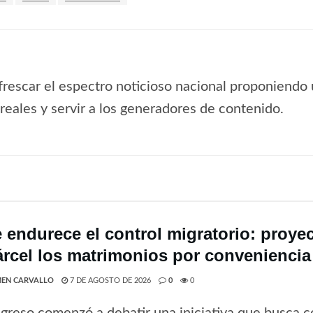
frescar el espectro noticioso nacional proponiendo 
s reales y servir a los generadores de contenido.
e endurece el control migratorio: proye
árcel los matrimonios por conveniencia
EN CARVALLO
7 DE AGOSTO DE 2026
0
0
greso comenzó a debatir una iniciativa que busca ce