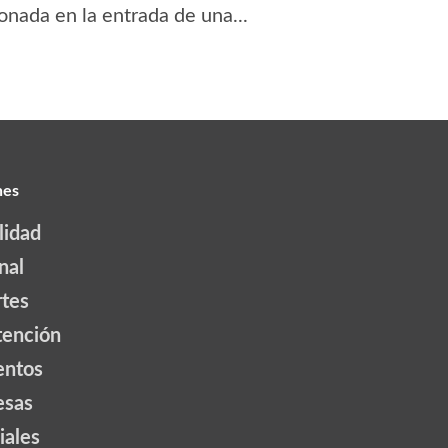
nada en la entrada de una...
nes
lidad
nal
tes
tención
ntos
esas
iales