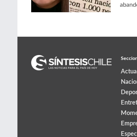
abando
Seccio
Actua
Nacio
Depor
Entre
Mome
Empr
Espec