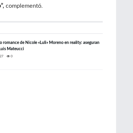
”,
complementó.
do romance de Nicole «Luli» Moreno en reality: aseguran
 Luis Mateucci
27
0