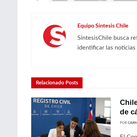
Equipo Síntesis Chile
SíntesisChile busca re
identificar las noticia
Relacionado
Posts
Chil
de c
POR
CARM
El Con