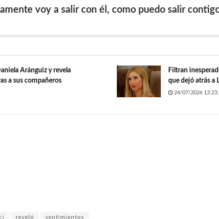
iamente voy a salir con él, como puedo salir contigo
aniela Aránguiz y revela
Filtran inespera
ras a sus compañeros
que dejó atrás a
24/07/2026 13:23:
ci
reveló
sentimientos