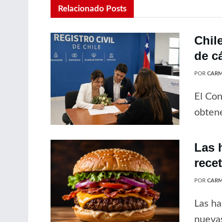
Relacionado
Posts
Chil
de c
POR
CARM
El Con
obtene
Las 
rece
POR
CARM
Las ha
nuevas