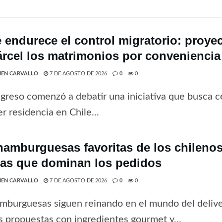
e endurece el control migratorio: proye
árcel los matrimonios por conveniencia
EN CARVALLO
7 DE AGOSTO DE 2026
0
0
greso comenzó a debatir una iniciativa que busca ce
r residencia en Chile...
hamburguesas favoritas de los chilenos 
tas que dominan los pedidos
EN CARVALLO
7 DE AGOSTO DE 2026
0
0
mburguesas siguen reinando en el mundo del deliv
 propuestas con ingredientes gourmet y...