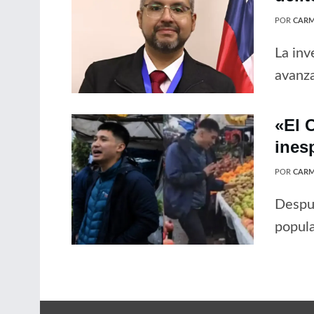
POR
CARM
La inv
avanz
«El C
ines
POR
CARM
Despué
popula