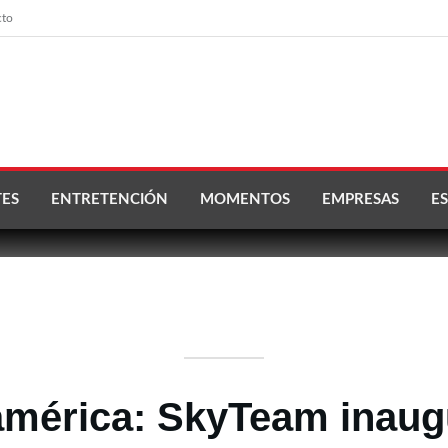
cto
ES
ENTRETENCIÓN
MOMENTOS
EMPRESAS
ES
oamérica: SkyTeam inaug