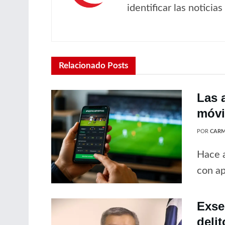
identificar las noticia
Relacionado
Posts
Las 
móvil
POR
CARM
Hace a
con ap
Exse
delit