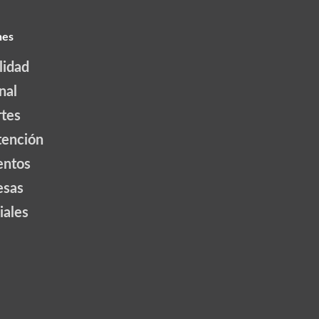
nes
lidad
nal
tes
tención
ntos
esas
iales