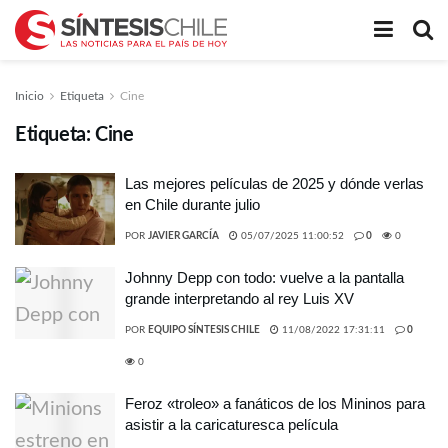
Inicio
Etiqueta
Cine
Etiqueta:
Cine
Las mejores películas de 2025 y dónde verlas
en Chile durante julio
POR
JAVIER GARCÍA
05/07/2025 11:00:52
0
0
Johnny Depp con todo: vuelve a la pantalla
grande interpretando al rey Luis XV
POR
EQUIPO SÍNTESIS CHILE
11/08/2022 17:31:11
0
0
Feroz «troleo» a fanáticos de los Mininos para
asistir a la caricaturesca película