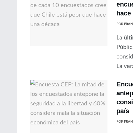
encue
hace
POR
FRAN
La últ
Públic
consid
La ver
Encue
antep
consi
país
POR
FRAN