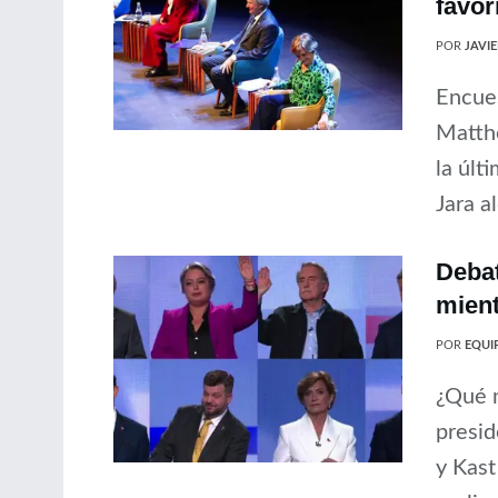
favor
POR
JAVI
Encues
Matthe
la últ
Jara a
Debat
mient
POR
EQUIP
¿Qué 
presid
y Kast