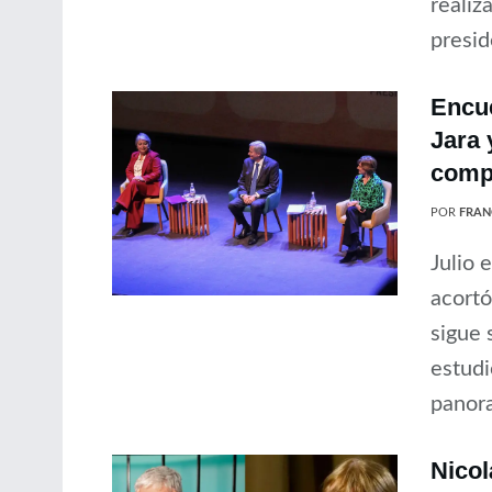
realiz
presid
Encue
Jara 
compe
POR
FRAN
Julio 
acortó
sigue 
estudi
panora
Nicol