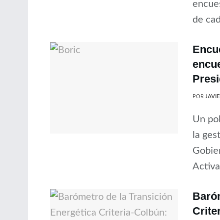
encues
de cad
Encue
encue
Presi
POR
JAVI
Un pob
la ges
Gobier
Activa
Baróm
Crite