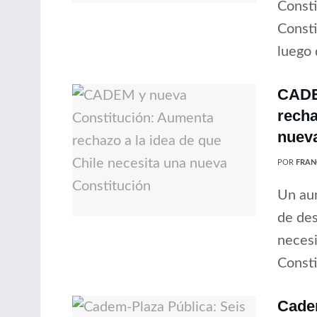
Consti
Consti
luego 
CADE
recha
nueva
POR
FRAN
Un aum
de des
necesi
Constit
Cadem