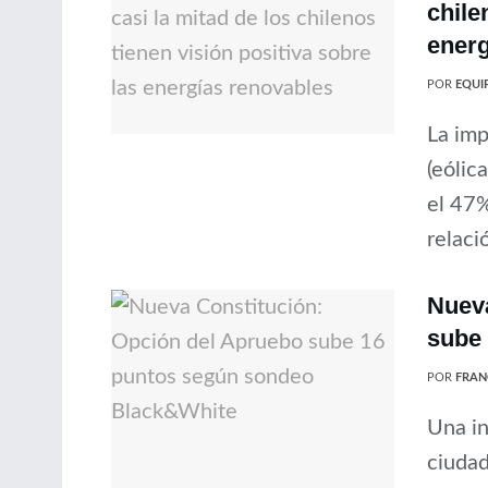
chile
energ
POR
EQUIP
La imp
(eólic
el 47%
relaci
Nueva
sube
POR
FRAN
Una in
ciudad