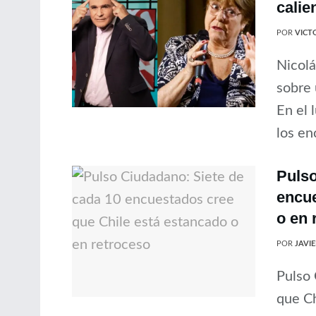
calie
POR
VICT
Nicolá
sobre 
En el 
los en
Pulso
encue
o en 
POR
JAVI
Pulso
que Ch