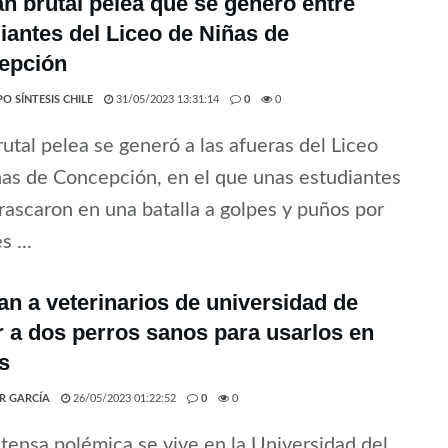
n brutal pelea que se generó entre
iantes del Liceo de Niñas de
epción
O SÍNTESIS CHILE
31/05/2023 13:31:14
0
0
utal pelea se generó a las afueras del Liceo
as de Concepción, en el que unas estudiantes
rascaron en una batalla a golpes y puños por
 ...
n a veterinarios de universidad de
 a dos perros sanos para usarlos en
s
ER GARCÍA
26/05/2023 01:22:52
0
0
tensa polémica se vive en la Universidad del