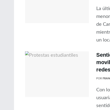
La últ
menor
de Car
mientr
un loca
Senti
movil
rede
POR
FRAN
Con lo
usuari
sentid