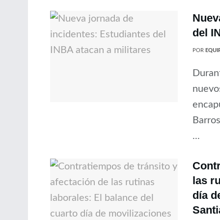
Nueva
del I
POR
EQUIP
Durant
nuevos
encapu
Barros
...
Contr
las r
día d
Sant