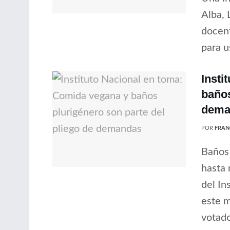
Alba, 
docent
para us
Insti
baños
dema
POR
FRAN
Baños 
hasta
del In
este m
votado