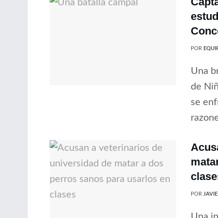
Capta
estud
Conc
POR
EQUIP
Una br
de Niñ
se enf
razones
Acusa
matar
clase
POR
JAVI
Una in