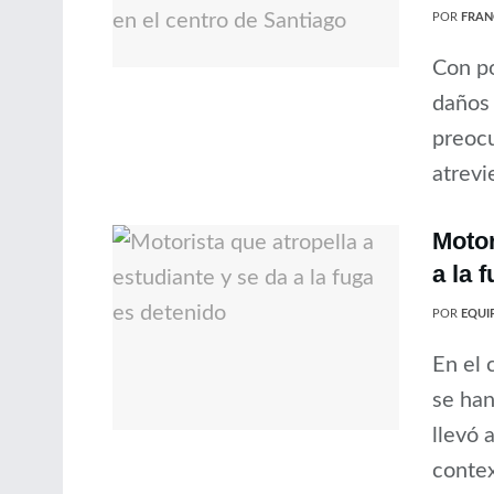
POR
FRAN
Con p
daños 
preocu
atrevi
Motor
a la 
POR
EQUIP
En el 
se han
llevó 
contex