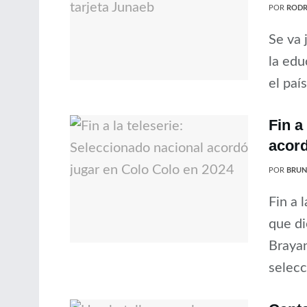
POR
RODR
Se va 
la edu
el paí
Fin a
acord
POR
BRUN
Fin a 
que di
Brayan
selecc