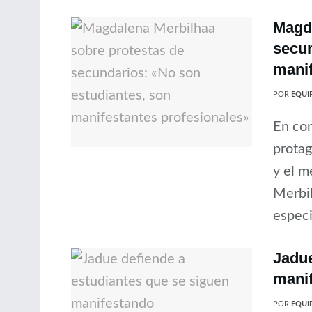
Magda
secun
manif
POR
EQUIP
En con
protag
y el m
Merbil
especi
Jadue
mani
POR
EQUIP