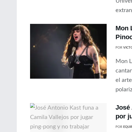
Univer
extran
Mon L
Pino
POR
VICT
Mon La
cantan
el art
polari
José 
por j
POR
EQUIP