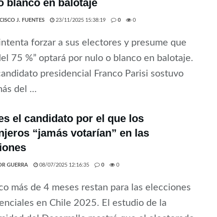
o blanco en balotaje
CISCO J. FUENTES
23/11/2025 15:38:19
0
0
 intenta forzar a sus electores y presume que
el 75 %” optará por nulo o blanco en balotaje.
candidato presidencial Franco Parisi sostuvo
ás del ...
es el candidato por el que los
njeros “jamás votarían” en las
iones
OR GUERRA
08/07/2025 12:16:35
0
0
o más de 4 meses restan para las elecciones
enciales en Chile 2025. El estudio de la