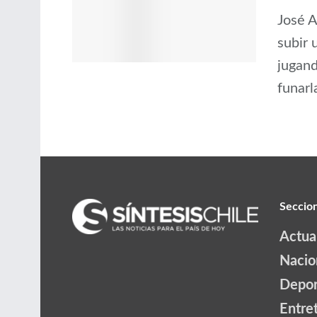
José A
subir 
jugand
funarl
Seccio
Actua
Nacio
Depor
Entre