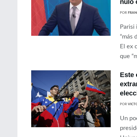
nulo 
POR
FRAN
Parisi
“más d
El ex 
que “m
Este 
extra
elecc
POR
VICT
Un poc
presid