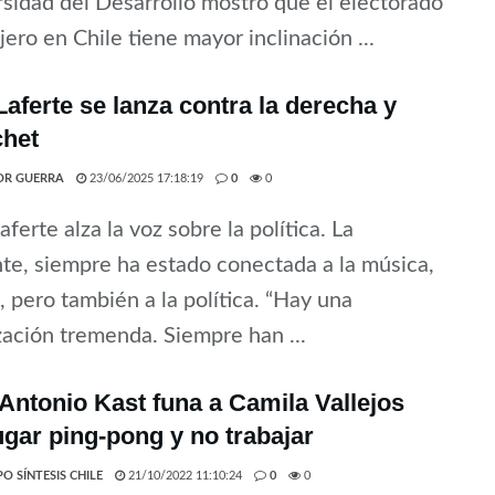
sidad del Desarrollo mostró que el electorado
jero en Chile tiene mayor inclinación ...
aferte se lanza contra la derecha y
chet
OR GUERRA
23/06/2025 17:18:19
0
0
ferte alza la voz sobre la política. La
te, siempre ha estado conectada a la música,
e, pero también a la política. “Hay una
zación tremenda. Siempre han ...
Antonio Kast funa a Camila Vallejos
ugar ping-pong y no trabajar
O SÍNTESIS CHILE
21/10/2022 11:10:24
0
0