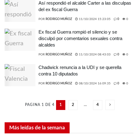
Así respondió el alcalde Carter a las disculpas
del ex fiscal Guerra
POR
RODRIGO MUÑOZ
11/10/2024 15:23:05
0
0
Ex fiscal Guerra rompió el silencio y se
disculpó por comentarios sexuales contra
alcaldes
POR
RODRIGO MUÑOZ
11/10/2024 08:43:03
0
0
Chadwick renuncia a la UDI y se querella
contra 10 diputados
POR
RODRIGO MUÑOZ
08/10/2024 16:09:35
0
0
PAGINA 1 DE 4
1
2
…
4
Más leídas de la semana