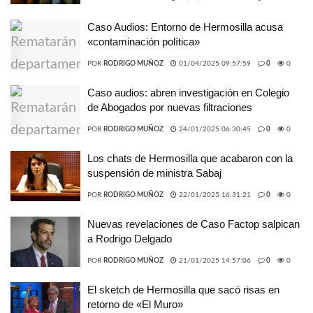
Caso Audios: Entorno de Hermosilla acusa
«contaminación política»
POR
RODRIGO MUÑOZ
01/04/2025 09:57:59
0
0
Caso audios: abren investigación en Colegio
de Abogados por nuevas filtraciones
POR
RODRIGO MUÑOZ
24/01/2025 06:30:45
0
0
Los chats de Hermosilla que acabaron con la
suspensión de ministra Sabaj
POR
RODRIGO MUÑOZ
22/01/2025 16:31:21
0
0
Nuevas revelaciones de Caso Factop salpican
a Rodrigo Delgado
POR
RODRIGO MUÑOZ
21/01/2025 14:57:06
0
0
El sketch de Hermosilla que sacó risas en
retorno de «El Muro»