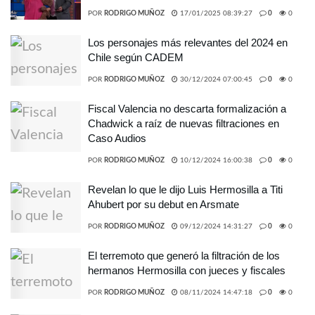
POR
RODRIGO MUÑOZ
17/01/2025 08:39:27
0
0
Los personajes más relevantes del 2024 en
Chile según CADEM
POR
RODRIGO MUÑOZ
30/12/2024 07:00:45
0
0
Fiscal Valencia no descarta formalización a
Chadwick a raíz de nuevas filtraciones en
Caso Audios
POR
RODRIGO MUÑOZ
10/12/2024 16:00:38
0
0
Revelan lo que le dijo Luis Hermosilla a Titi
Ahubert por su debut en Arsmate
POR
RODRIGO MUÑOZ
09/12/2024 14:31:27
0
0
El terremoto que generó la filtración de los
hermanos Hermosilla con jueces y fiscales
POR
RODRIGO MUÑOZ
08/11/2024 14:47:18
0
0