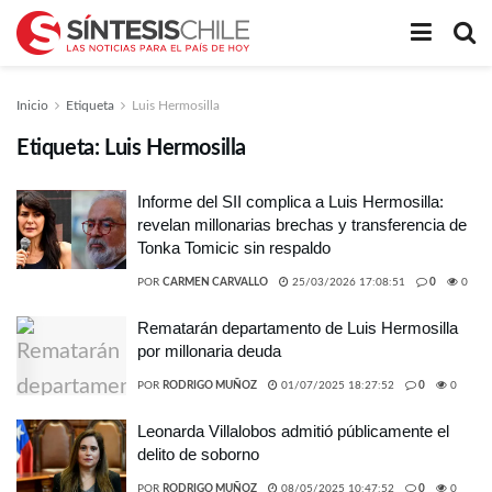
Inicio
Etiqueta
Luis Hermosilla
Etiqueta:
Luis Hermosilla
Informe del SII complica a Luis Hermosilla:
revelan millonarias brechas y transferencia de
Tonka Tomicic sin respaldo
POR
CARMEN CARVALLO
25/03/2026 17:08:51
0
0
Rematarán departamento de Luis Hermosilla
por millonaria deuda
POR
RODRIGO MUÑOZ
01/07/2025 18:27:52
0
0
Leonarda Villalobos admitió públicamente el
delito de soborno
POR
RODRIGO MUÑOZ
08/05/2025 10:47:52
0
0