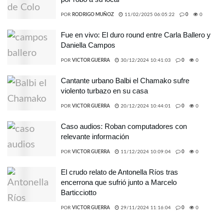
POR
RODRIGO MUÑOZ
11/02/2025 06:05:22
0
0
Fue en vivo: El duro round entre Carla Ballero y
Daniella Campos
POR
VICTOR GUERRA
30/12/2024 10:41:03
0
0
Cantante urbano Balbi el Chamako sufre
violento turbazo en su casa
POR
VICTOR GUERRA
20/12/2024 10:44:01
0
0
Caso audios: Roban computadores con
relevante información
POR
VICTOR GUERRA
11/12/2024 10:09:04
0
0
El crudo relato de Antonella Ríos tras
encerrona que sufrió junto a Marcelo
Barticciotto
POR
VICTOR GUERRA
29/11/2024 11:16:04
0
0