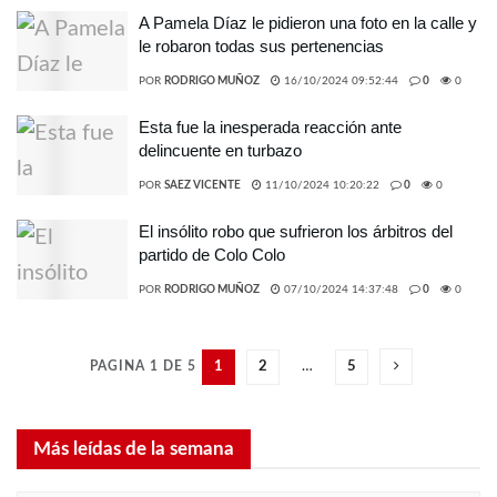
A Pamela Díaz le pidieron una foto en la calle y
le robaron todas sus pertenencias
POR
RODRIGO MUÑOZ
16/10/2024 09:52:44
0
0
Esta fue la inesperada reacción ante
delincuente en turbazo
POR
SAEZ VICENTE
11/10/2024 10:20:22
0
0
El insólito robo que sufrieron los árbitros del
partido de Colo Colo
POR
RODRIGO MUÑOZ
07/10/2024 14:37:48
0
0
PAGINA 1 DE 5
1
2
…
5
Más leídas de la semana