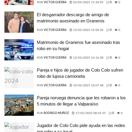
POR
VICTOR GUERRA
03/04/2025 15:34:05
0
0
El desgarrador descargo de amigo de
matrimonio asesinado en Graneros
POR
VICTOR GUERRA
13/03/2025 15:00:50
0
0
Matrimonio de Graneros fue asesinado tras
robo en su hogar
POR
VICTOR GUERRA
12/03/2025 16:16:38
0
0
Pareja e hijos de jugador de Colo Colo sufren
robo de lujosa camioneta
POR
VICTOR GUERRA
10/03/2025 10:07:48
0
0
Pareja noruega denuncia que les robaron a los
5 minutos de llegar a Valparaíso
POR
RODRIGO MUÑOZ
17/02/2025 08:42:55
0
0
Jugador de Colo Colo pide ayuda en las redes
por robo a su local