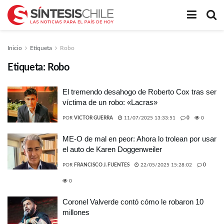
Inicio
Etiqueta
Robo
Etiqueta:
Robo
El tremendo desahogo de Roberto Cox tras ser
víctima de un robo: «Lacras»
POR
VICTOR GUERRA
11/07/2025 13:33:51
0
0
ME-O de mal en peor: Ahora lo trolean por usar
el auto de Karen Doggenweiler
POR
FRANCISCO J. FUENTES
22/05/2025 15:28:02
0
0
Coronel Valverde contó cómo le robaron 10
millones