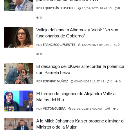
POR
EQUIPO SÍNTESIS CHILE
25/09/2025 18:42:13
0
0
Vallejo defiende a Albornoz y Vidal: “No son
funcionarios de Gobierno”
POR
FRANCISCO J. FUENTES
12/09/2025 09:32:18
0
0
El desahogo del «Kiwi» al recordar la polémica
con Pamela Leiva
POR
RODRIGO MUÑOZ
05/05/2025 11:57:43
0
0
El tremendo ninguneo de Alejandra Valle a
Matías del Río
POR
VICTOR GUERRA
31/03/2025 17:02:00
0
0
A lo Milei: Johannes Kaiser propone eliminar el
Ministerio de la Mujer