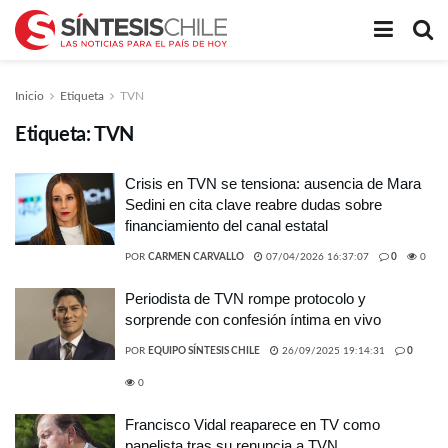
Inicio
Etiqueta
TVN
Etiqueta:
TVN
Crisis en TVN se tensiona: ausencia de Mara
Sedini en cita clave reabre dudas sobre
financiamiento del canal estatal
POR
CARMEN CARVALLO
07/04/2026 16:37:07
0
0
Periodista de TVN rompe protocolo y
sorprende con confesión íntima en vivo
POR
EQUIPO SÍNTESIS CHILE
26/09/2025 19:14:31
0
0
Francisco Vidal reaparece en TV como
panelista tras su renuncia a TVN