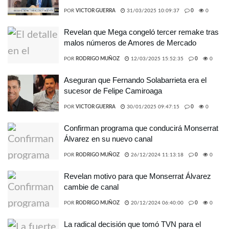
POR
VICTOR GUERRA
31/03/2025 10:09:37
0
0
Revelan que Mega congeló tercer remake tras
malos números de Amores de Mercado
POR
RODRIGO MUÑOZ
12/03/2025 15:52:35
0
0
Aseguran que Fernando Solabarrieta era el
sucesor de Felipe Camiroaga
POR
VICTOR GUERRA
30/01/2025 09:47:15
0
0
Confirman programa que conducirá Monserrat
Álvarez en su nuevo canal
POR
RODRIGO MUÑOZ
26/12/2024 11:13:18
0
0
Revelan motivo para que Monserrat Álvarez
cambie de canal
POR
RODRIGO MUÑOZ
20/12/2024 06:40:00
0
0
La radical decisión que tomó TVN para el