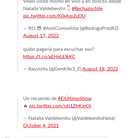
Véalo usted mismo en vivo y en directo desde
Natalia Valdebenito 👇
#Rechazochile
pic.twitter.com/K0vIyp2vDU
— RO 😎 #AntiComunista (@RodrigoPrezR2)
August 17, 2022
quién pagaría para escuchar eso?
https://t.co/aEHxLEIkKC
— Keyvizita (@DonK4v3_Z)
August 18, 2022
Un recuerdo de
#ElÚltimoShow
🔥
pic.twitter.com/utj1ZhKmOj
— Natalia Valdebenito (@ValdebenitoNata)
October 4, 2021