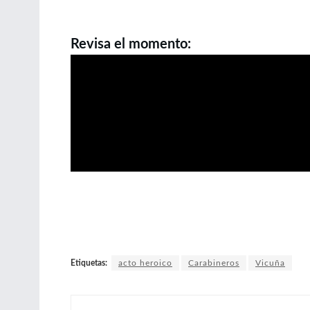
Revisa el momento:
Etiquetas:
acto heroico
Carabineros
Vicuña