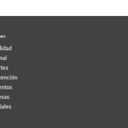
nes
lidad
nal
tes
tención
ntos
esas
iales