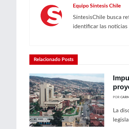
Equipo Síntesis Chile
SíntesisChile busca re
identificar las noticia
Relacionado
Posts
Impu
proy
POR
CARM
La dis
legisl