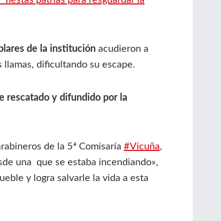
fiestas patrias para resguardar la
res de la institución
acudieron a
llamas, dificultando su escape.
 rescatado y difundido por la
arabineros
de la 5ª Comisaría
#Vicuña
,
esde una
que se estaba incendiando»,
ble y logra salvarle la vida a esta