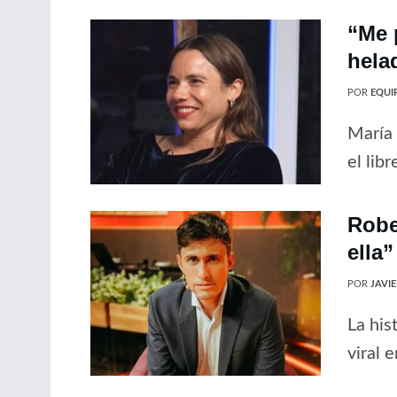
“Me 
hela
POR
EQUIP
María 
el libr
Robe
ella”
POR
JAVI
La his
viral 