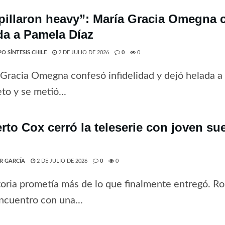
pillaron heavy”: María Gracia Omegna c
da a Pamela Díaz
O SÍNTESIS CHILE
2 DE JULIO DE 2026
0
0
Gracia Omegna confesó infidelidad y dejó helada a
eto y se metió...
rto Cox cerró la teleserie con joven s
ER GARCÍA
2 DE JULIO DE 2026
0
0
toria prometía más de lo que finalmente entregó. Ro
encuentro con una...