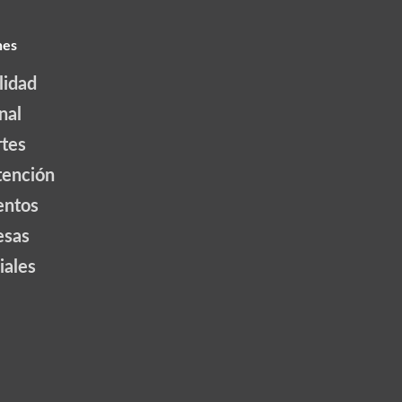
nes
lidad
nal
tes
tención
ntos
esas
iales