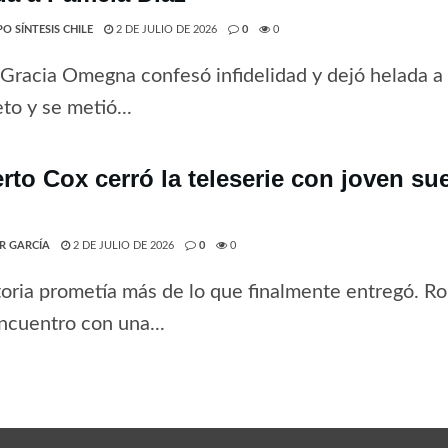
O SÍNTESIS CHILE
2 DE JULIO DE 2026
0
0
Gracia Omegna confesó infidelidad y dejó helada a
eto y se metió...
rto Cox cerró la teleserie con joven s
ER GARCÍA
2 DE JULIO DE 2026
0
0
toria prometía más de lo que finalmente entregó. Ro
encuentro con una...