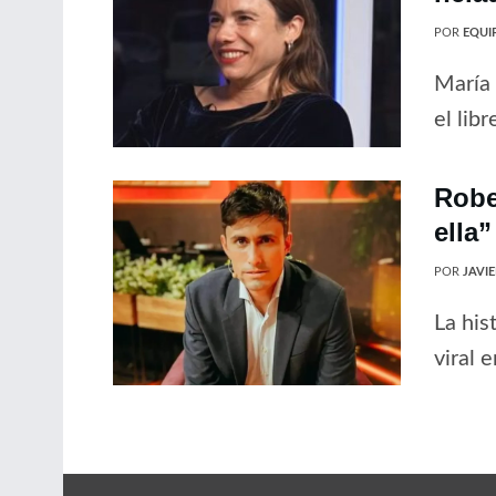
POR
EQUIP
María 
el libr
Robe
ella”
POR
JAVI
La his
viral 