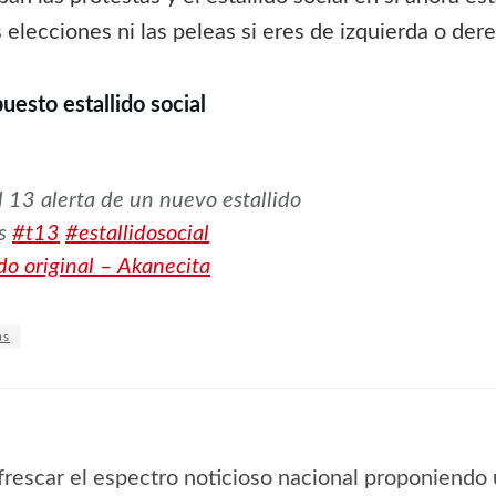
elecciones ni las peleas si eres de izquierda o dere
puesto estallido social
 13 alerta de un nuevo estallido
as
#t13
#estallidosocial
o original – Akanecita
as
frescar el espectro noticioso nacional proponiendo 