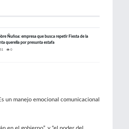
re Ñuñoa: empresa que busca repetir Fiesta de la
ta querella por presunta estafa
51
0
 “Es un manejo emocional comunicacional
án en el gobierno”, y “el poder del