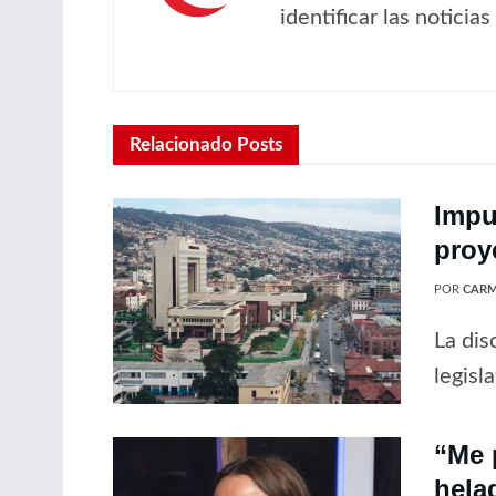
identificar las noticia
Relacionado
Posts
Impu
proy
POR
CARM
La dis
legisl
“Me 
hela