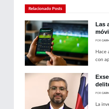
Relacionado
Posts
Las 
móvil
POR
CARM
Hace a
con ap
Exse
delit
POR
CARM
La inv