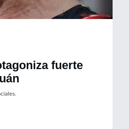
otagoniza fuerte
huán
ciales.