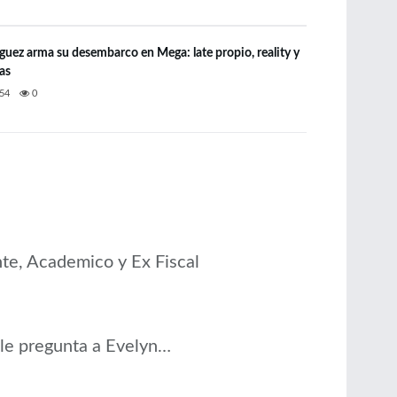
íguez arma su desembarco en Mega: late propio, reality y
as
54
0
ante, Academico y Ex Fiscal
 le pregunta a Evelyn…