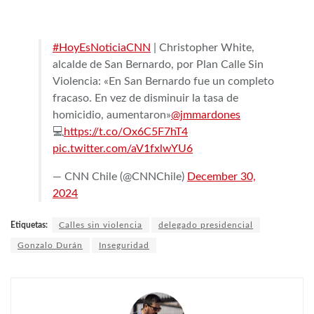
#HoyEsNoticiaCNN
| Christopher White,
alcalde de San Bernardo, por Plan Calle Sin
Violencia: «En San Bernardo fue un completo
fracaso. En vez de disminuir la tasa de
homicidio, aumentaron»
@jmmardones
💻
https://t.co/Ox6C5F7hT4
pic.twitter.com/aV1fxlwYU6
— CNN Chile (@CNNChile)
December 30,
2024
Etiquetas:
Calles sin violencia
delegado presidencial
Gonzalo Durán
Inseguridad