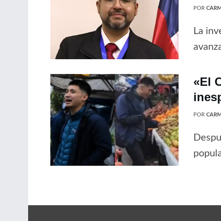
POR
CARM
La inv
avanz
«El C
ines
POR
CARM
Despué
popula