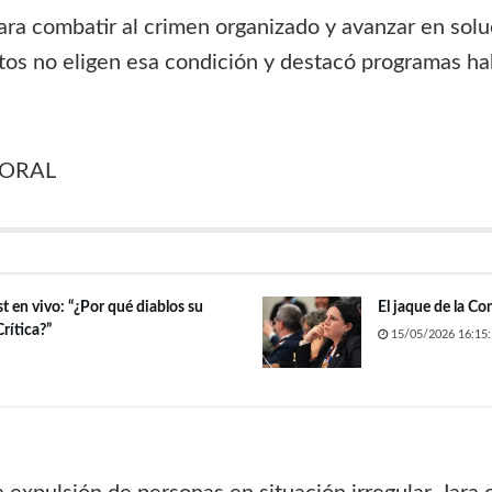
ra combatir al crimen organizado y avanzar en solu
os no eligen esa condición y destacó programas habi
BORAL
t en vivo: “¿Por qué diablos su
El jaque de la Co
rítica?”
15/05/2026 16:15: