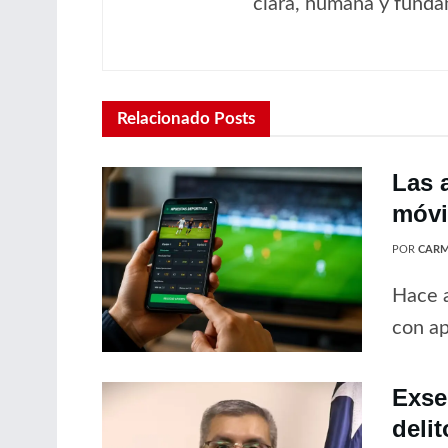
clara, humana y fund
Relacionado
Posts
Las 
móvil
POR
CARM
Hace a
con ap
Exse
delit