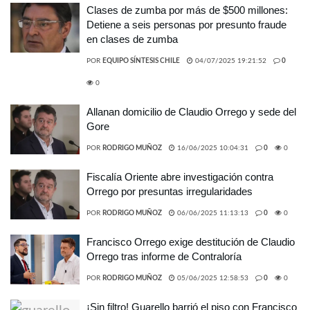
Clases de zumba por más de $500 millones:
Detiene a seis personas por presunto fraude
en clases de zumba
POR
EQUIPO SÍNTESIS CHILE
04/07/2025 19:21:52
0
0
Allanan domicilio de Claudio Orrego y sede del
Gore
POR
RODRIGO MUÑOZ
16/06/2025 10:04:31
0
0
Fiscalía Oriente abre investigación contra
Orrego por presuntas irregularidades
POR
RODRIGO MUÑOZ
06/06/2025 11:13:13
0
0
Francisco Orrego exige destitución de Claudio
Orrego tras informe de Contraloría
POR
RODRIGO MUÑOZ
05/06/2025 12:58:53
0
0
¡Sin filtro! Guarello barrió el piso con Francisco