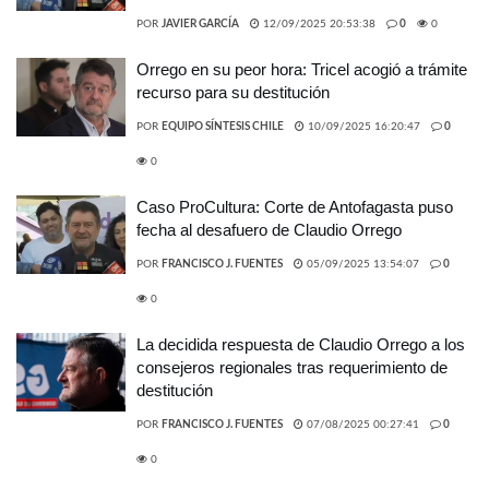
POR
JAVIER GARCÍA
12/09/2025 20:53:38
0
0
Orrego en su peor hora: Tricel acogió a trámite
recurso para su destitución
POR
EQUIPO SÍNTESIS CHILE
10/09/2025 16:20:47
0
0
Caso ProCultura: Corte de Antofagasta puso
fecha al desafuero de Claudio Orrego
POR
FRANCISCO J. FUENTES
05/09/2025 13:54:07
0
0
La decidida respuesta de Claudio Orrego a los
consejeros regionales tras requerimiento de
destitución
POR
FRANCISCO J. FUENTES
07/08/2025 00:27:41
0
0