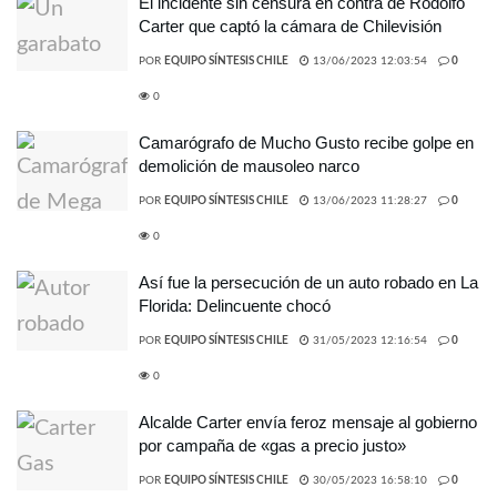
El incidente sin censura en contra de Rodolfo
Carter que captó la cámara de Chilevisión
POR
EQUIPO SÍNTESIS CHILE
13/06/2023 12:03:54
0
0
Camarógrafo de Mucho Gusto recibe golpe en
demolición de mausoleo narco
POR
EQUIPO SÍNTESIS CHILE
13/06/2023 11:28:27
0
0
Así fue la persecución de un auto robado en La
Florida: Delincuente chocó
POR
EQUIPO SÍNTESIS CHILE
31/05/2023 12:16:54
0
0
Alcalde Carter envía feroz mensaje al gobierno
por campaña de «gas a precio justo»
POR
EQUIPO SÍNTESIS CHILE
30/05/2023 16:58:10
0