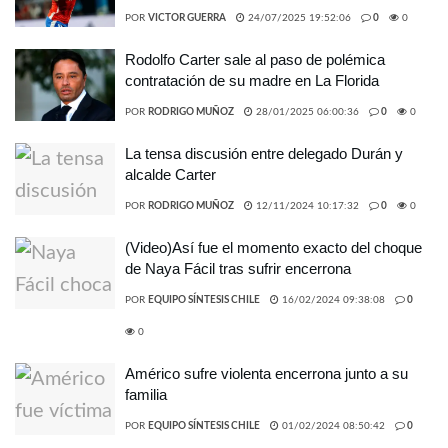
POR
VICTOR GUERRA
24/07/2025 19:52:06
0
0
Rodolfo Carter sale al paso de polémica
contratación de su madre en La Florida
POR
RODRIGO MUÑOZ
28/01/2025 06:00:36
0
0
La tensa discusión entre delegado Durán y
alcalde Carter
POR
RODRIGO MUÑOZ
12/11/2024 10:17:32
0
0
(Video)Así fue el momento exacto del choque
de Naya Fácil tras sufrir encerrona
POR
EQUIPO SÍNTESIS CHILE
16/02/2024 09:38:08
0
0
Américo sufre violenta encerrona junto a su
familia
POR
EQUIPO SÍNTESIS CHILE
01/02/2024 08:50:42
0