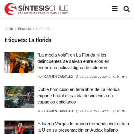
Inicio
Etiqueta
La florida
Etiqueta:
La florida
“La media volá”: en La Florida ni los
delincuentes se salvan entre ellos en
encerrona policial digna de culebrón
POR
CARMEN CARVALLO
24/02/2026 20:22:40
0
0
Doble homicidio en feria libre de La Florida
expone brutal escalada de violencia en
espacios cotidianos
POR
CARMEN CARVALLO
23/12/2025 23:49:13
0
0
Eduardo Vargas le manda tremenda indirecta a
la U en su presentación en Audax Italiano