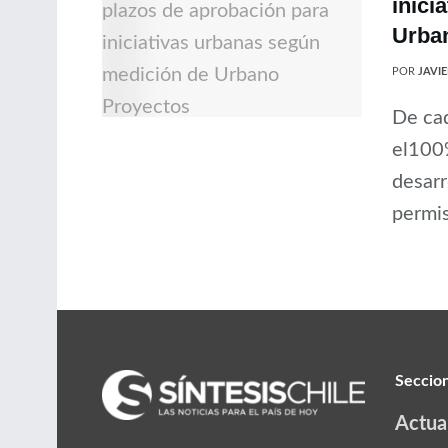
inici
Urba
POR
JAVI
De cad
el100
desarr
permis
Seccio
Actua