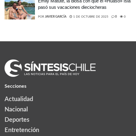
Emily Matute, la diosa con que el «Huaso» Isla
pasó sus vacaciones dieciocheras
POR
JAVIER GARCÍA
1 DE OCTUBRE DE 2025
0
0
Secciones
Actualidad
Nacional
Deportes
Entretención