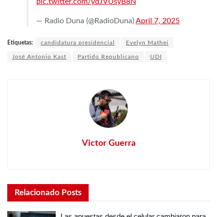
pic.twitter.com/ydJVUsyB8N
— Radio Duna (@RadioDuna)
April 7, 2025
Etiquetas:
candidatura presidencial
Evelyn Mathei
José Antonio Kast
Partido Republicano
UDI
Victor Guerra
Relacionado
Posts
Las apuestas desde el celular cambiaron para