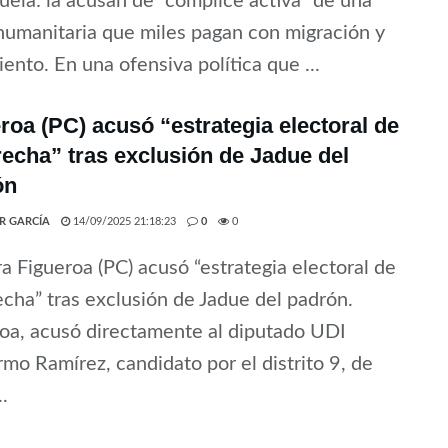
ela: la acusan de “cómplice activa” de una
 humanitaria que miles pagan con migración y
iento. En una ofensiva política que ...
roa (PC) acusó “estrategia electoral de
recha” tras exclusión de Jadue del
ón
ER GARCÍA
14/09/2025 21:18:23
0
0
a Figueroa (PC) acusó “estrategia electoral de
echa” tras exclusión de Jadue del padrón.
oa, acusó directamente al diputado UDI
rmo Ramírez, candidato por el distrito 9, de
..