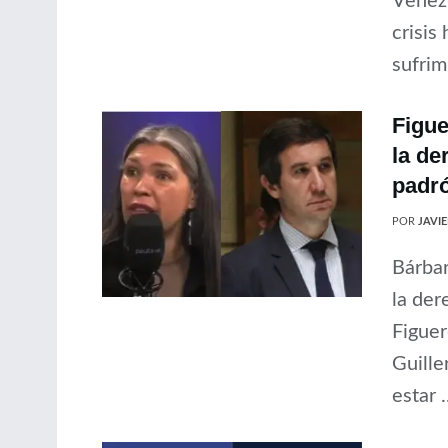
Venezu
crisis
sufrim
Figue
la de
padr
POR
JAVI
Bárbar
la der
Figuer
Guille
estar .