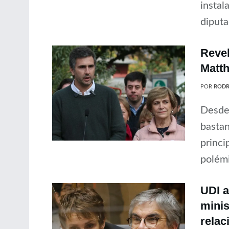
instal
diputa
Revel
Matth
POR
RODR
Desde 
bastan
princi
polémi
UDI a
minis
relac