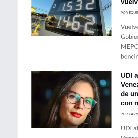
vuelv
POR
EQUIP
Vuelve
Gobier
MEPCO 
bencin
UDI a
Venez
de un
con m
POR
CARM
UDI at