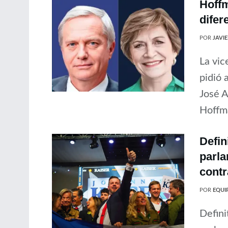
Hoffm
difer
POR
JAVI
La vic
pidió 
José A
Hoffma
Defin
parla
contr
POR
EQUIP
Defini