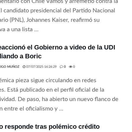
entario con Chile Vamos y arremetió contra la
l candidato presidencial del Partido Nacional
ario (PNL), Johannes Kaiser, reafirmó su
a a una lista ...
eaccionó el Gobierno a video de la UDI
iando a Boric
IGO MUÑOZ
07/07/2025 16:26:29
0
0
émica pieza sigue circulando en redes
es. Está publicado en el perfil oficial de la
ividad. De paso, ha abierto un nuevo flanco de
 entre el oficialismo y ...
 responde tras polémico crédito