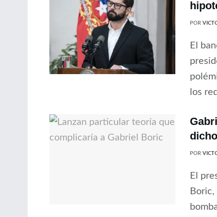
hipot
POR
VICT
El ban
presid
polémi
los re
Gabri
dicho
POR
VICT
El pre
Boric,
bomba