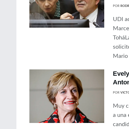
POR
RODR
UDI ac
Marcel
ToháL
solici
Mario 
Evely
Anton
POR
VICT
Muy co
a una 
candid