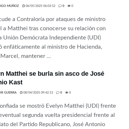
IGO MUÑOZ
06/05/2025 06:03:52
0
0
ude a Contraloría por ataques de ministro
 a Matthei tras conocerse su relación con
a Unión Demócrata Independiente (UDI)
tó enfáticamente al ministro de Hacienda,
Marcel, mantener ...
n Matthei se burla sin asco de José
io Kast
OR GUERRA
08/04/2025 09:42:13
0
0
nfiada se mostró Evelyn Matthei (UDI) frente
eventual segunda vuelta presidencial frente al
ato del Partido Republicano, José Antonio