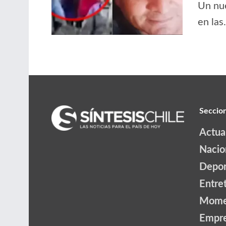
Un nue
en las.
Seccio
Actua
Nacio
Depor
Entre
Mome
Empr