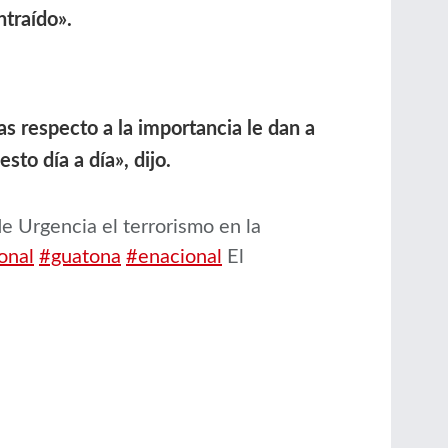
ntraído».
 respecto a la importancia le dan a
to día a día», dijo.
e Urgencia el terrorismo en la
onal
#guatona
#enacional
El