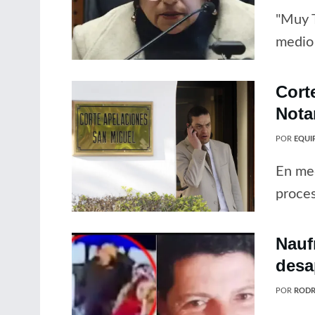
"Muy T
medio 
Cort
Nota
POR
EQUIP
En med
proces
Nauf
desa
POR
RODR