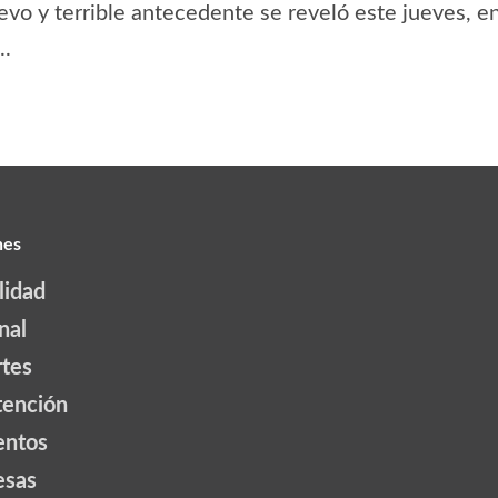
vo y terrible antecedente se reveló este jueves, en
..
nes
lidad
nal
tes
tención
ntos
esas