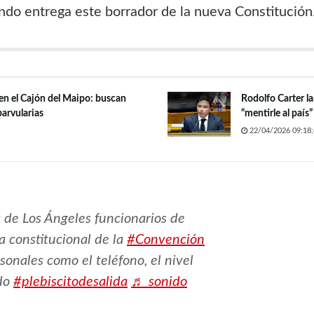
ndo entrega este borrador de la nueva Constitución
 en el Cajón del Maipo: buscan
Rodolfo Carter l
parvularias
“mentirle al país
22/04/2026 09:18:
 de Los Ángeles funcionarios de
 constitucional de la
#Convención
onales como el teléfono, el nivel
do
#plebiscitodesalida
♬ sonido