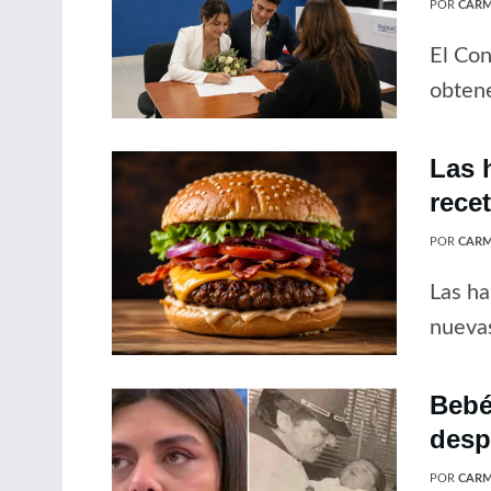
POR
CARM
El Con
obtene
Las 
rece
POR
CARM
Las ha
nuevas
Bebé
desp
POR
CARM