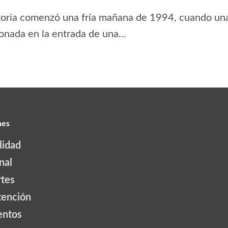
toria comenzó una fría mañana de 1994, cuando una
nada en la entrada de una...
nes
lidad
nal
tes
tención
ntos