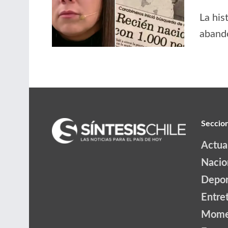
La his
abando
Seccio
Actua
Nacio
Depor
Entre
Mome