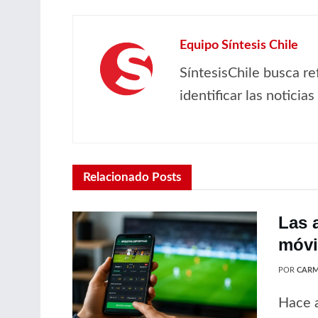
Equipo Síntesis Chile
SíntesisChile busca re
identificar las noticia
Relacionado
Posts
Las 
móvil
POR
CARM
Hace a