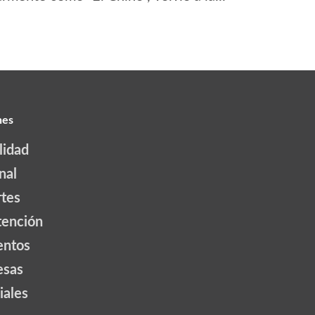
nes
lidad
nal
tes
tención
ntos
esas
iales