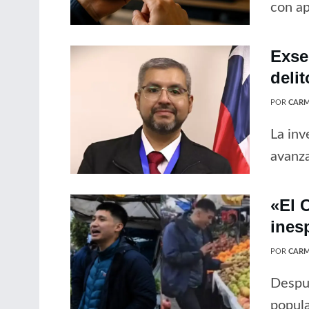
con ap
Exse
delit
POR
CARM
La inv
avanz
«El C
ines
POR
CARM
Despué
popula