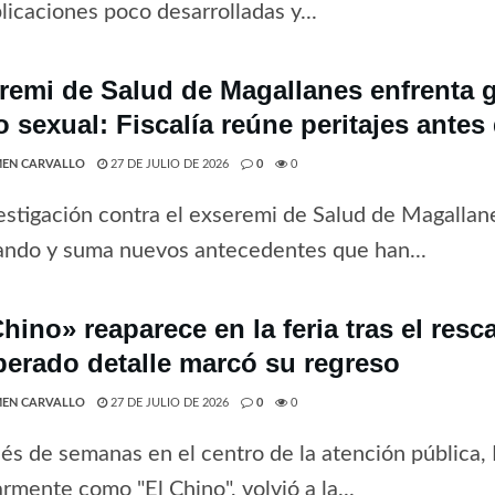
licaciones poco desarrolladas y...
remi de Salud de Magallanes enfrenta 
o sexual: Fiscalía reúne peritajes antes
EN CARVALLO
27 DE JULIO DE 2026
0
0
estigación contra el exseremi de Salud de Magallan
ando y suma nuevos antecedentes que han...
hino» reaparece en la feria tras el resc
perado detalle marcó su regreso
EN CARVALLO
27 DE JULIO DE 2026
0
0
s de semanas en el centro de la atención pública,
rmente como "El Chino", volvió a la...