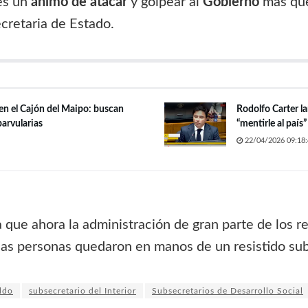
es un
ánimo de atacar
y golpear al
Gobierno
más que
ecretaria de Estado.
 en el Cajón del Maipo: buscan
Rodolfo Carter l
parvularias
“mentirle al país
22/04/2026 09:18:
a que ahora la administración de gran parte de los 
las personas quedaron en manos de un resistido su
ldo
subsecretario del Interior
Subsecretarios de Desarrollo Social