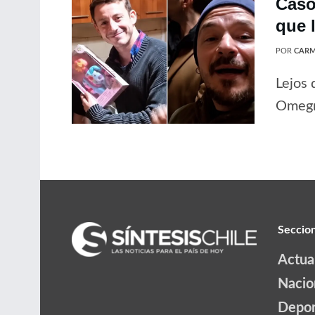
Caso
que 
POR
CARM
Lejos 
Omegna
Seccio
Actua
Nacio
Depor