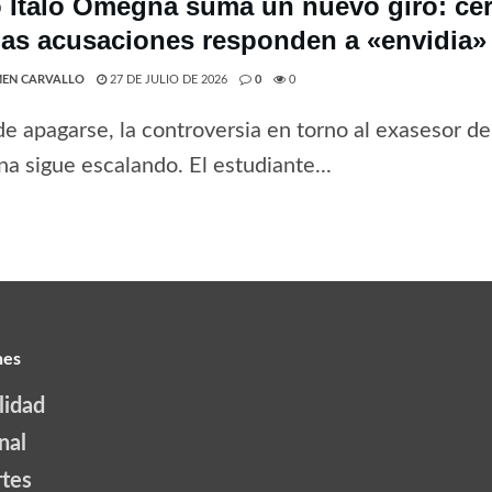
 Ítalo Omegna suma un nuevo giro: cer
las acusaciones responden a «envidia» 
EN CARVALLO
27 DE JULIO DE 2026
0
0
de apagarse, la controversia en torno al exasesor del
 sigue escalando. El estudiante...
nes
lidad
nal
tes