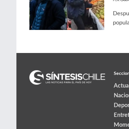
POR
CARM
Despué
popula
Seccio
Actua
Nacio
Depor
Entre
Mome