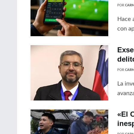
POR
CARM
Hace a
con ap
Exse
delit
POR
CARM
La inv
avanz
«El C
ines