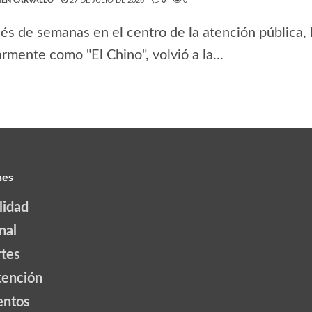
EN CARVALLO
27 DE JULIO DE 2026
0
0
s de semanas en el centro de la atención pública,
rmente como "El Chino", volvió a la...
nes
lidad
nal
tes
tención
ntos