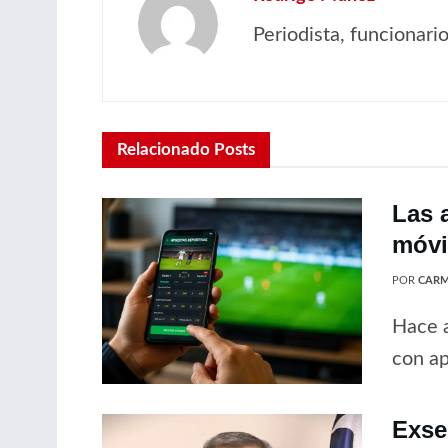
Periodista, funcionar
Relacionado
Posts
Las 
móvil
POR
CARM
Hace a
con ap
Exse