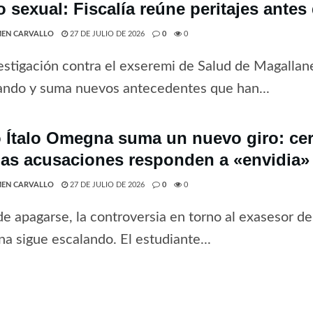
o sexual: Fiscalía reúne peritajes antes
EN CARVALLO
27 DE JULIO DE 2026
0
0
estigación contra el exseremi de Salud de Magallan
ando y suma nuevos antecedentes que han...
 Ítalo Omegna suma un nuevo giro: cer
las acusaciones responden a «envidia» 
EN CARVALLO
27 DE JULIO DE 2026
0
0
de apagarse, la controversia en torno al exasesor del
 sigue escalando. El estudiante...