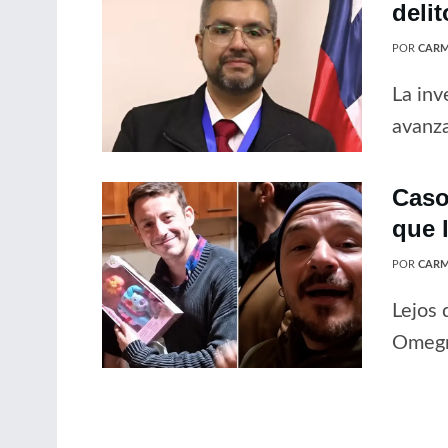
delit
POR
CARM
La inv
avanz
Caso
que 
POR
CARM
Lejos 
Omegna