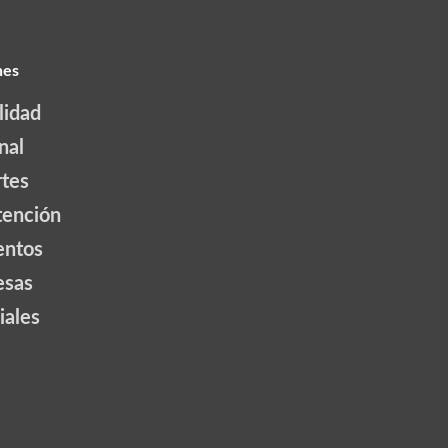
nes
lidad
nal
tes
tención
ntos
esas
iales