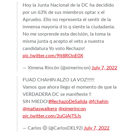
Hoy la Junta Nacional de la DC ha decidido
por un 63% de sus miembros optar x el
Apruebo. Ello no representa el sentir de la
inmensa mayoría d lo q siente la ciudadania.
No me sorprende esta decisión, la toma la
misma junta q acepto el veto a nuestra
candidatura Yo voto Rechazo!
pic.twitter.com/9jt8ROoE0X
— Ximena Rincón (@ximerincon)
July 7, 2022
FUAD CHAHIN ALZO LA VOZ!!!!!!
Vamos que ahora llego el momento de que la
VERDADERA DC se manifieste !!
SIN MIEDO!
#RechazoDeSalida
@fchahin
@matiaswalkerp
@ximerincon
pic.twitter.com/2uGjAjTSJs
— Carlos 🟡 (@CarlosDEL92)
July 7, 2022