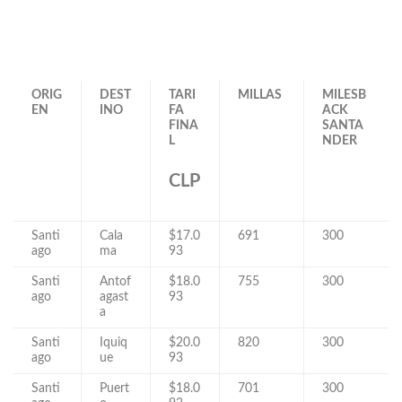
ORIG
DEST
TARI
MILLAS
MILESB
EN
INO
FA
ACK
FINA
SANTA
L
NDER
CLP
Santi
Cala
$17.0
691
300
ago
ma
93
Santi
Antof
$18.0
755
300
ago
agast
93
a
Santi
Iquiq
$20.0
820
300
ago
ue
93
Santi
Puert
$18.0
701
300