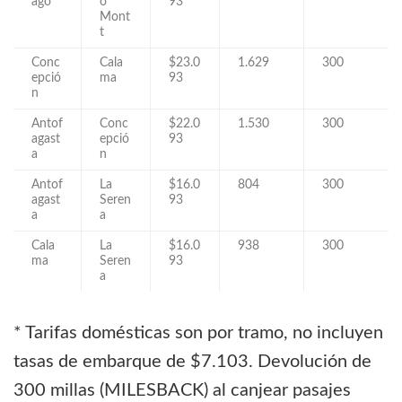
ago
o
93
Mont
t
Conc
Cala
$23.0
1.629
300
epció
ma
93
n
Antof
Conc
$22.0
1.530
300
agast
epció
93
a
n
Antof
La
$16.0
804
300
agast
Seren
93
a
a
Cala
La
$16.0
938
300
ma
Seren
93
a
* Tarifas domésticas son por tramo, no incluyen
tasas de embarque de $7.103. Devolución de
300 millas (MILESBACK) al canjear pasajes