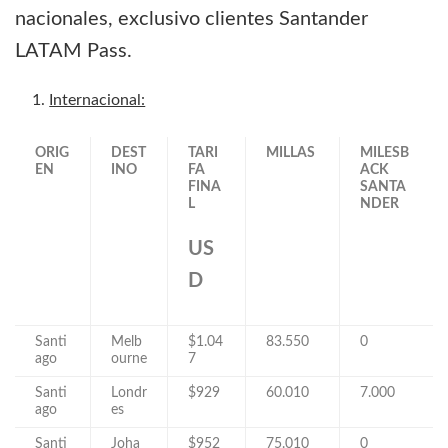
nacionales, exclusivo clientes Santander
LATAM Pass.
Internacional:
ORIG
DEST
TARI
MILLAS
MILESB
EN
INO
FA
ACK
FINA
SANTA
L
NDER
US
D
Santi
Melb
$1.04
83.550
0
ago
ourne
7
Santi
Londr
$929
60.010
7.000
ago
es
Santi
Joha
$952
75.010
0