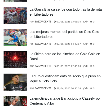
La Garra Blanca se fue con todo tras la derrota
en Libertadores
POR
SAEZ VICENTE
07/05/2025 15:08:14
0
0
Los mejores memes del partido de Colo Colo
en Libertadores
POR
SAEZ VICENTE
07/05/2025 14:47:37
0
0
La última hora de los hinchas de Colo Colo en
Brasil
POR
SAEZ VICENTE
05/05/2025 22:45:23
0
0
El duro cuestionamiento de socio que puso en
jaque a Colo Colo
POR
SAEZ VICENTE
29/04/2025 20:35:38
0
0
La emotiva carta de Barticciotto a Caszely por
Centenario Albo