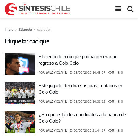
Inicio
Etiqueta
cacique
Etiqueta:
cacique
El efecto dominó que podría generar un
regreso a Colo Colo
POR
SAEZ VICENTE
23/05/2025 10:48:09
0
0
Este jugador tendría sus días contados en
Colo Colo
POR
SAEZ VICENTE
23/05/2025 10:31:12
0
0
¿En que están los candidatos a la banca de
Colo Colo?
POR
SAEZ VICENTE
20/05/2025 21:44:19
0
0