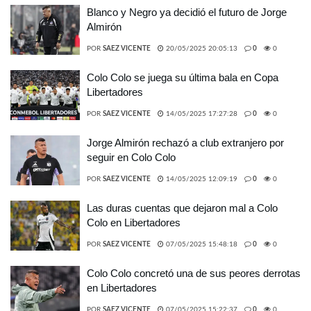
Blanco y Negro ya decidió el futuro de Jorge
Almirón
POR
SAEZ VICENTE
20/05/2025 20:05:13
0
0
Colo Colo se juega su última bala en Copa
Libertadores
POR
SAEZ VICENTE
14/05/2025 17:27:28
0
0
Jorge Almirón rechazó a club extranjero por
seguir en Colo Colo
POR
SAEZ VICENTE
14/05/2025 12:09:19
0
0
Las duras cuentas que dejaron mal a Colo
Colo en Libertadores
POR
SAEZ VICENTE
07/05/2025 15:48:18
0
0
Colo Colo concretó una de sus peores derrotas
en Libertadores
POR
SAEZ VICENTE
07/05/2025 15:22:37
0
0